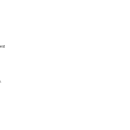
 est
.