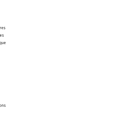
ires
les
que
ions