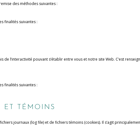
tremise des méthodes suivantes :
s finalités suivantes :
 de l’interactivité pouvant s’établir entre vous et notre site Web. C’est rensei
s finalités suivantes :
X ET TÉMOINS
chiers journaux (log file) et de fichiers témoins (cookies). Il s’agit principaleme